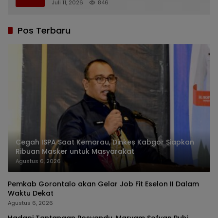
Juli 11, 2026
846
Pos Terbaru
Cegah ISPA Saat Kemarau, Dinkes Kabgor Siapkan
Ribuan Masker untuk Masyarakat
Agustus 6, 2026
Pemkab Gorontalo akan Gelar Job Fit Eselon II Dalam
Waktu Dekat
Agustus 6, 2026
Hadapi Tantangan Posyandu, Maryam Sofyan Puhi