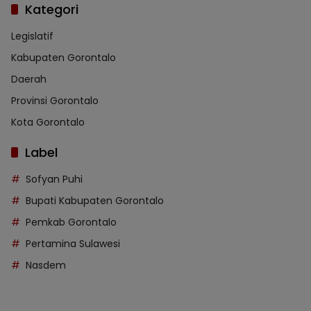
Kategori
Legislatif
Kabupaten Gorontalo
Daerah
Provinsi Gorontalo
Kota Gorontalo
Label
Sofyan Puhi
Bupati Kabupaten Gorontalo
Pemkab Gorontalo
Pertamina Sulawesi
Nasdem