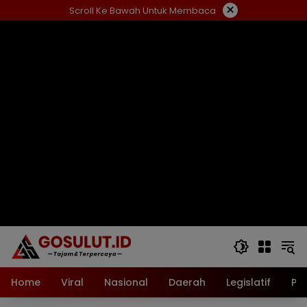
Langsung
×
Scroll Ke Bawah Untuk Membaca
ke
konten
Home
Viral
Nasional
Daerah
Legislatif
Pol