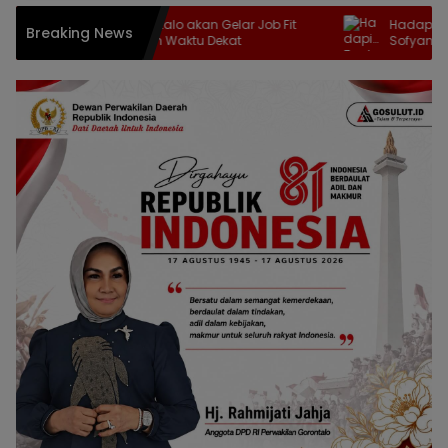
mkab Gorontalo akan Gelar Job Fit
Hadapi Tantangan Po
Breaking News
elon II Dalam Waktu Dekat
Sofyan Puhi Beberkan 
Strategis