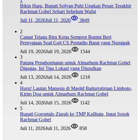
1
Bikin Haru, Bupati Sofyan Puhi Ungkap Pesan Terakhir
Rachmat Gobel Sehari Sebelum Wafat
Juli 11, 2026
Juli 11, 2026
3849
2
Camat Telaga Biru Kena Semprot Buntut Beri
Pernyataan Soal Gaji CS Pentadio Barat yang Nunggak
Juli 19, 2026
Juli 19, 2026
1544
3
Patung Penghormatan untuk Almarhum Rachmat Gobel
Digagas, Ini Tiga Lokasi yang Diusulkan
Juli 13, 2026
Juli 14, 2026
1218
4
Haru! Lautan Manusia di Masjid Baiturrahman Limboto,
Kirim Doa untuk Almarhum Rachmat Gobel
Juli 14, 2026
Juli 15, 2026
1142
5
Bupati Gorontalo Ziarah ke TMP Kalibata, Ingat Sosok
Rachmat Gobel
Juli 11, 2026
Juli 11, 2026
858