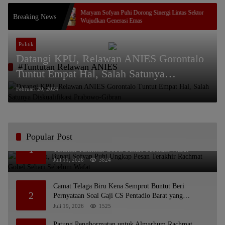
NAS Dorong
Maryam Sofyan Puhi Dorong Sinergi Lintas Sektor
Breaking News
kuat
Wujudkan Generasi Emas
Politik
Datangi KPU, Relawan ANIES Gorontalo
#Tuntutan Relawan ANIES
Tuntut Empat Hal, Salah Satunya
Diskualifikasi Prabowo-Gibran
Februari 20, 2024
Popular Post
Bikin Haru, Bupati Sofyan Puhi Ungkap Pesan
1
Terakhir Rachmat Gobel Sehari Sebelum Wafat
Juli 11, 2026
3824
Camat Telaga Biru Kena Semprot Buntut Beri
2
Pernyataan Soal Gaji CS Pentadio Barat yang
Nunggak
Juli 19, 2026
1525
Patung Penghormatan untuk Almarhum Rachmat