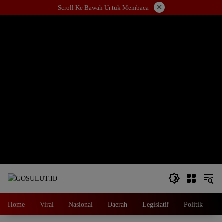
Langsung
×
Scroll Ke Bawah Untuk Membaca
ke
konten
Home
Viral
Nasional
Daerah
Legislatif
Politik
E