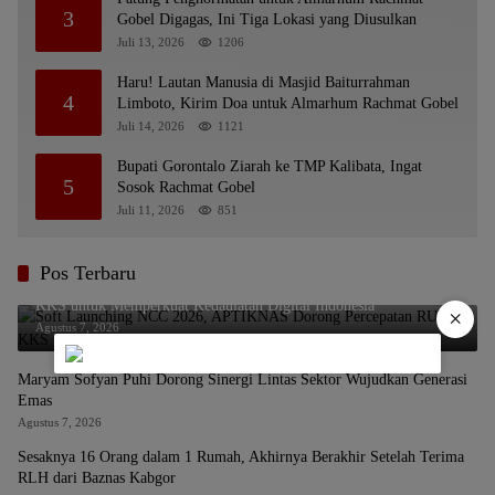
3
Gobel Digagas, Ini Tiga Lokasi yang Diusulkan
Juli 13, 2026
1206
Haru! Lautan Manusia di Masjid Baiturrahman
4
Limboto, Kirim Doa untuk Almarhum Rachmat Gobel
Juli 14, 2026
1121
Bupati Gorontalo Ziarah ke TMP Kalibata, Ingat
5
Sosok Rachmat Gobel
Juli 11, 2026
851
Pos Terbaru
Soft Launching NCC 2026, APTIKNAS Dorong Percepatan RUU
KKS untuk Memperkuat Kedaulatan Digital Indonesia
×
Agustus 7, 2026
Maryam Sofyan Puhi Dorong Sinergi Lintas Sektor Wujudkan Generasi
Emas
Agustus 7, 2026
Sesaknya 16 Orang dalam 1 Rumah, Akhirnya Berakhir Setelah Terima
RLH dari Baznas Kabgor