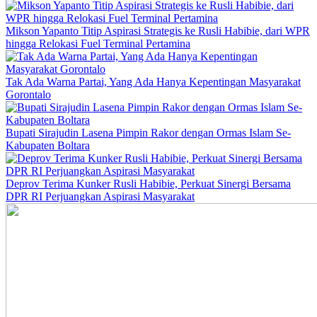
Mikson Yapanto Titip Aspirasi Strategis ke Rusli Habibie, dari WPR
hingga Relokasi Fuel Terminal Pertamina
Tak Ada Warna Partai, Yang Ada Hanya Kepentingan Masyarakat
Gorontalo
Bupati Sirajudin Lasena Pimpin Rakor dengan Ormas Islam Se-
Kabupaten Boltara
Deprov Terima Kunker Rusli Habibie, Perkuat Sinergi Bersama
DPR RI Perjuangkan Aspirasi Masyarakat