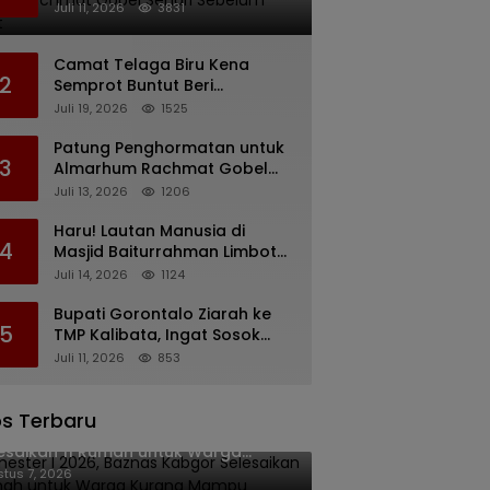
Rachmat Gobel Sehari
Juli 11, 2026
3831
Sebelum Wafat
Camat Telaga Biru Kena
2
Semprot Buntut Beri
Pernyataan Soal Gaji CS
Juli 19, 2026
1525
Pentadio Barat yang
Nunggak
Patung Penghormatan untuk
3
Almarhum Rachmat Gobel
Digagas, Ini Tiga Lokasi yang
Juli 13, 2026
1206
Diusulkan
Haru! Lautan Manusia di
4
Masjid Baiturrahman Limboto,
Kirim Doa untuk Almarhum
Juli 14, 2026
1124
Rachmat Gobel
Bupati Gorontalo Ziarah ke
5
TMP Kalibata, Ingat Sosok
Rachmat Gobel
Juli 11, 2026
853
s Terbaru
ester I 2026, Baznas Kabgor
esaikan 11 Rumah untuk Warga
rang Mampu
tus 7, 2026