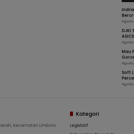
Indri
Beror
Agustu
DJKI 
ASICS
Agustu
Mau P
Goron
Agustu
Soft 
Perc
Kedau
Agustu
Kategori
umerah, Kecamatan Limboto
Legislatif