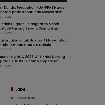
ani Dunda: Perubahan KUA-PPAS Harus
ientasi pada Kebutuhan Masyarakat
s 7, 2026
Tindak Dugaan Pelanggaran Merek
, 9.609 Pasang Sepatu Diamankan
s 7, 2026
akai Jalan untuk Hajatan? Masyarakat
talo Diimbau Urus Izin Dahulu
s 7, 2026
Launching NCC 2026, APTIKNAS Dorong
epatan RUU KKS untuk Memperkuat
latan Digital Indonesia
s 7, 2026
Label
Sofyan Puhi