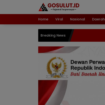
Langsung
ke
konten
Home
Viral
Nasional
Daerah
Breaking News