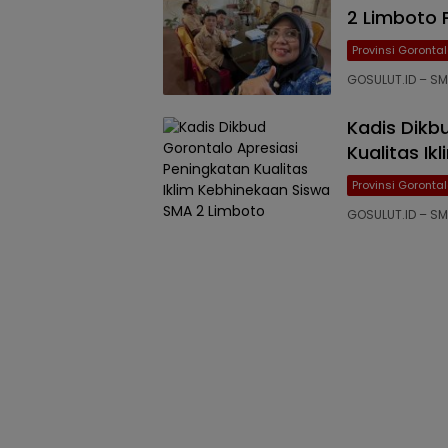
2 Limboto 
Provinsi Goronta
GOSULUT.ID – SMA
Kadis Dikb
Kualitas I
Provinsi Goronta
GOSULUT.ID – SM