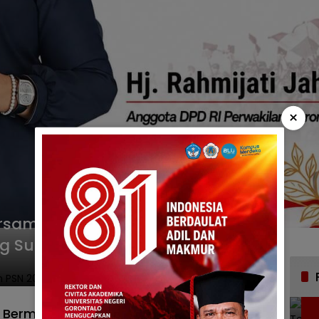
×
ersama, TKA dan PSN 2025
g Sukses
a Bermasalah Tanpa Hukuman, SMA Negeri