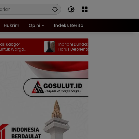
Hukrim
Opini
Indeks Berita
Indriani Dunda: Perubahan KUA-PPAS
D
a
Harus Berorientasi pada Kebutuhan
A
Masyarakat