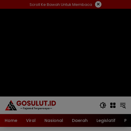
Langsung
×
Scroll Ke Bawah Untuk Membaca
ke
konten
Home
Viral
Nasional
Daerah
Legislatif
Pol