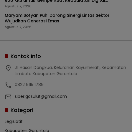
RUU KKS untuk Memperkuat Kedaulatan Digital
Indonesia
Agustus 7, 2026
Maryam Sofyan Puhi Dorong Sinergi Lintas Sektor
Wujudkan Generasi Emas
Agustus 7, 2026
Kontak Info
Jl. Hasan Dangkua, Kelurahan Kayumerah, Kecamatan
Limboto Kabupaten Gorontalo
0822 9115 1789
siber.gosulut@gmail.com
Kategori
Legislatif
Kabupaten Gorontalo