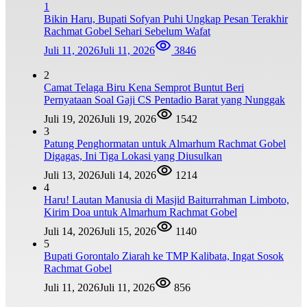
1
Bikin Haru, Bupati Sofyan Puhi Ungkap Pesan Terakhir
Rachmat Gobel Sehari Sebelum Wafat
Juli 11, 2026
Juli 11, 2026
3846
2
Camat Telaga Biru Kena Semprot Buntut Beri
Pernyataan Soal Gaji CS Pentadio Barat yang Nunggak
Juli 19, 2026
Juli 19, 2026
1542
3
Patung Penghormatan untuk Almarhum Rachmat Gobel
Digagas, Ini Tiga Lokasi yang Diusulkan
Juli 13, 2026
Juli 14, 2026
1214
4
Haru! Lautan Manusia di Masjid Baiturrahman Limboto,
Kirim Doa untuk Almarhum Rachmat Gobel
Juli 14, 2026
Juli 15, 2026
1140
5
Bupati Gorontalo Ziarah ke TMP Kalibata, Ingat Sosok
Rachmat Gobel
Juli 11, 2026
Juli 11, 2026
856