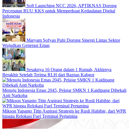
Soft Launching NCC 2026, APTIKNAS Dorong
Percepatan RUU KKS untuk Memperkuat Kedaulatan Digital
Indonesia
Maryam Sofyan Puhi Dorong Sinergi Lintas Sektor
Wujudkan Generasi Emas
Sesaknya 16 Orang dalam 1 Rumah, Akhirnya
Berakhir Setelah Terima RLH dari Baznas Kabgor
Menuju Indonesia Emas 2045, Pelajar SMKN 1 Kaidipang Dibekali
Anti Narkoba
Mikson Yapanto Titip Aspirasi Strategis ke Rusli Habibie, dari WPR
hingga Relokasi Fuel Terminal Pertamina