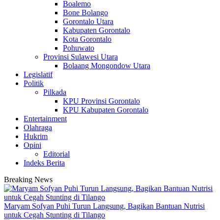
Boalemo
Bone Bolango
Gorontalo Utara
Kabupaten Gorontalo
Kota Gorontalo
Pohuwato
Provinsi Sulawesi Utara
Bolaang Mongondow Utara
Legislatif
Politik
Pilkada
KPU Provinsi Gorontalo
KPU Kabupaten Gorontalo
Entertainment
Olahraga
Hukrim
Opini
Editorial
Indeks Berita
Breaking News
Maryam Sofyan Puhi Turun Langsung, Bagikan Bantuan Nutrisi
untuk Cegah Stunting di Tilango