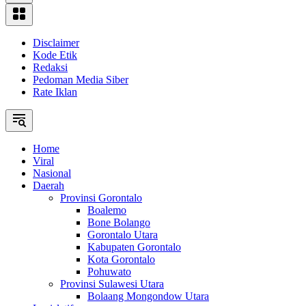
Disclaimer
Kode Etik
Redaksi
Pedoman Media Siber
Rate Iklan
Home
Viral
Nasional
Daerah
Provinsi Gorontalo
Boalemo
Bone Bolango
Gorontalo Utara
Kabupaten Gorontalo
Kota Gorontalo
Pohuwato
Provinsi Sulawesi Utara
Bolaang Mongondow Utara