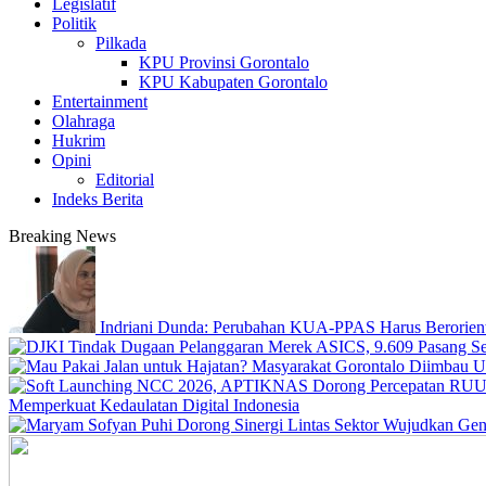
Legislatif
Politik
Pilkada
KPU Provinsi Gorontalo
KPU Kabupaten Gorontalo
Entertainment
Olahraga
Hukrim
Opini
Editorial
Indeks Berita
Breaking News
Indriani Dunda: Perubahan KUA-PPAS Harus Berorient
Memperkuat Kedaulatan Digital Indonesia