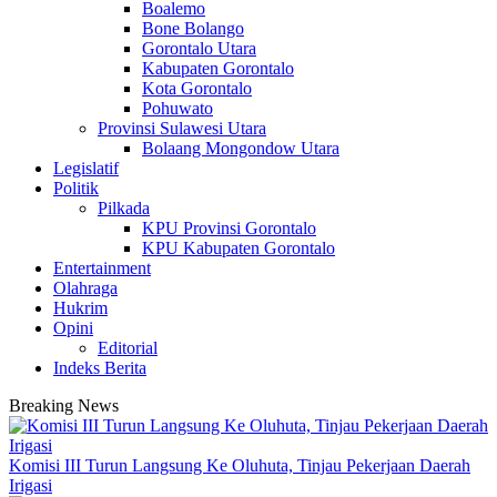
Boalemo
Bone Bolango
Gorontalo Utara
Kabupaten Gorontalo
Kota Gorontalo
Pohuwato
Provinsi Sulawesi Utara
Bolaang Mongondow Utara
Legislatif
Politik
Pilkada
KPU Provinsi Gorontalo
KPU Kabupaten Gorontalo
Entertainment
Olahraga
Hukrim
Opini
Editorial
Indeks Berita
Breaking News
Komisi III Turun Langsung Ke Oluhuta, Tinjau Pekerjaan Daerah
Irigasi