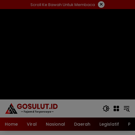
Langsung
×
Scroll Ke Bawah Untuk Membaca
ke
konten
Home
Viral
Nasional
Daerah
Legislatif
Pol