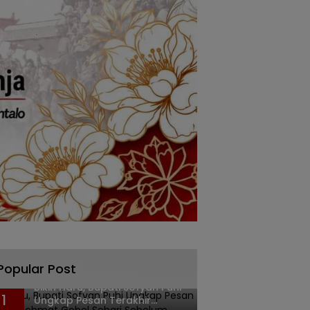
Popular Post
Bikin Haru, Bupati Sofyan Puhi
1
Ungkap Pesan Terakhir