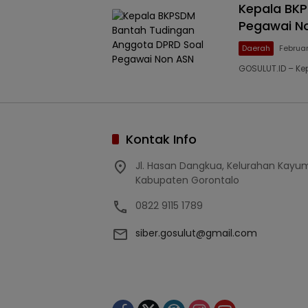
Kepala BK
Pegawai N
Daerah
Februar
GOSULUT.ID – 
Kontak Info
Jl. Hasan Dangkua, Kelurahan Kay
Kabupaten Gorontalo
0822 9115 1789
siber.gosulut@gmail.com