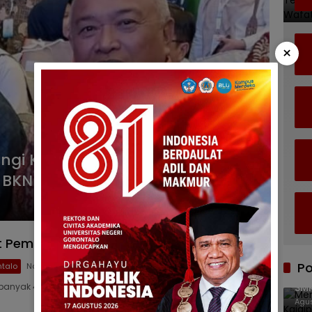
×
gi Kepala BKPSDM Hadiri
 BKN 2025
t Pemkab Gorontalo Ikuti Profiling ASN
Po
talo
November 11, 2025
Men
banyak 418 pejabat di lingkungan Pemerintah…
SMK
Agus