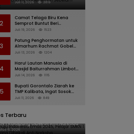
Rachmat Gobel Sehari
Juli 11, 2026
3819
Sebelum Wafat
Camat Telaga Biru Kena
2
Semprot Buntut Beri
Pernyataan Soal Gaji CS
Juli 19, 2026
1523
Pentadio Barat yang
Nunggak
Patung Penghormatan untuk
3
Almarhum Rachmat Gobel
Digagas, Ini Tiga Lokasi yang
Juli 13, 2026
1204
Diusulkan
Haru! Lautan Manusia di
4
Masjid Baiturrahman Limboto,
Kirim Doa untuk Almarhum
Juli 14, 2026
1115
Rachmat Gobel
Bupati Gorontalo Ziarah ke
5
TMP Kalibata, Ingat Sosok
Rachmat Gobel
Juli 11, 2026
849
s Terbaru
uju Indonesia Emas 2045, Pelajar
N 1 Kaidipang Dibekali Anti Narkoba
tus 6, 2026