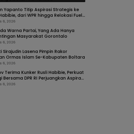
n Yapanto Titip Aspirasi Strategis ke
 Habibie, dari WPR hingga Relokasi Fuel
nal Pertamina
s 6, 2026
da Warna Partai, Yang Ada Hanya
ntingan Masyarakat Gorontalo
s 6, 2026
i Sirajudin Lasena Pimpin Rakor
an Ormas Islam Se-Kabupaten Boltara
s 6, 2026
v Terima Kunker Rusli Habibie, Perkuat
gi Bersama DPR RI Perjuangkan Aspirasi
arakat
s 6, 2026