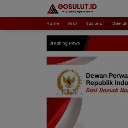
Langsung
ke
konten
Home
Viral
Nasional
Daerah
Breaking News