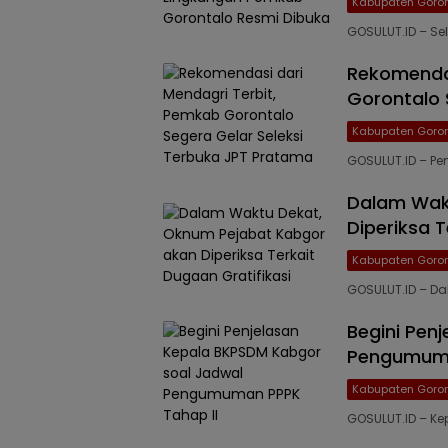
Kabupaten Goron
GOSULUT.ID – Se
Rekomendas
Gorontalo 
Kabupaten Goron
GOSULUT.ID – P
Dalam Wak
Diperiksa T
Kabupaten Goron
GOSULUT.ID – Da
Begini Pen
Pengumuma
Kabupaten Goron
GOSULUT.ID – 