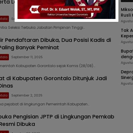
erta Lolos Administrasi JPTP Pemkab
Mikso
Rusli
talo
September 13, 2025
Termi
Agustu
nitia Seleksi Terbuka Jabatan Pimpinan Tinggi…
Tak A
Kepe
ir Pendaftaran Dibuka, Dua Posisi Kadis di
Agustu
 Paling Banyak Peminat
Bupat
deng
talo
September 11, 2025
Agustu
merintah Kabupaten Gorontalo sejak Kamis (28/08)…
Depro
at di Kabupaten Gorontalo Ditunjuk Jadi
Siner
Masy
Agustu
Dinas
talo
September 2, 2025
ma pejabat di lingkungan Pemerintah Kabupaten…
rbuka Pengisian JPTP di Lingkungan Pemkab
Resmi Dibuka