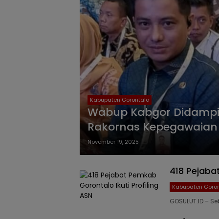
Kabupaten Gorontalo
Wabup Kabgor Didampin
Rakornas Kepegawaian
November 19, 2025
418 Pejaba
Kabupaten Goron
GOSULUT.ID – Se