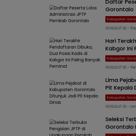
Daftar Pes
Gorontalo
Kabupaten Goron
GOSULUT.ID – Pa
Hari Terakh
Kabgor Ini
Kabupaten Goron
GOSULUT.ID – Pe
Lima Pejab
Plt Kepala 
Kabupaten Goron
GOSULUT.ID – Li
Seleksi Te
Gorontalo 