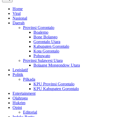
Home
Viral
Nasional
Daerah
Provinsi Gorontalo
Boalemo
Bone Bolango
Gorontalo Utara
Kabupaten Gorontalo
Kota Gorontalo
Pohuwato
Provinsi Sulawesi Utara
Bolaang Mongondow Utara
Legislatif
Politik
Pilkada
KPU Provinsi Gorontalo
KPU Kabupaten Gorontalo
Entertainment
Olahraga
Hukrim
Opini
Editorial
Indeks Berita