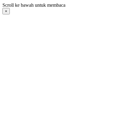
Langsung
Scroll ke bawah untuk membaca
ke
×
konten