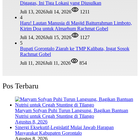
Digagas, Ini Tiga Lokasi yang Diusulkan
Juli 13, 2026
Juli 14, 2026
1211
4
Haru! Lautan Manusia di Masjid Baiturrahman Limboto,
Kirim Doa untuk Almarhum Rachmat Gobel
Juli 14, 2026
Juli 15, 2026
1127
5
Bupati Gorontalo Ziarah ke TMP Kalibata, Ingat Sosok
Rachmat Gobel
Juli 11, 2026
Juli 11, 2026
854
Pos Terbaru
Maryam Sofyan Puhi Turun Langsung, Bagikan Bantuan
Nutrisi untuk Cegah Stunting di Tilango
Agustus 8, 2026
Sinergi Eksekutif-Legislatif Mulai Jawab Harapan
Masyarakat Kabupaten Gorontalo
Agustus 8, 2026