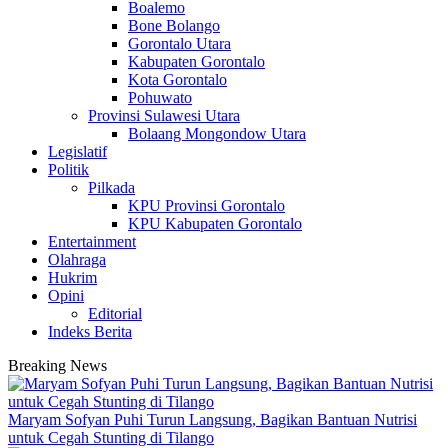
Boalemo
Bone Bolango
Gorontalo Utara
Kabupaten Gorontalo
Kota Gorontalo
Pohuwato
Provinsi Sulawesi Utara
Bolaang Mongondow Utara
Legislatif
Politik
Pilkada
KPU Provinsi Gorontalo
KPU Kabupaten Gorontalo
Entertainment
Olahraga
Hukrim
Opini
Editorial
Indeks Berita
Breaking News
Maryam Sofyan Puhi Turun Langsung, Bagikan Bantuan Nutrisi
untuk Cegah Stunting di Tilango