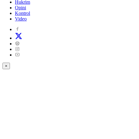
Hukrim
Opini
Kontrol
Video
×