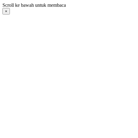
Langsung
Scroll ke bawah untuk membaca
ke
×
konten