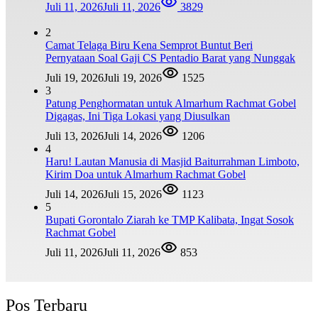
Juli 11, 2026
Juli 11, 2026
3829
2
Camat Telaga Biru Kena Semprot Buntut Beri
Pernyataan Soal Gaji CS Pentadio Barat yang Nunggak
Juli 19, 2026
Juli 19, 2026
1525
3
Patung Penghormatan untuk Almarhum Rachmat Gobel
Digagas, Ini Tiga Lokasi yang Diusulkan
Juli 13, 2026
Juli 14, 2026
1206
4
Haru! Lautan Manusia di Masjid Baiturrahman Limboto,
Kirim Doa untuk Almarhum Rachmat Gobel
Juli 14, 2026
Juli 15, 2026
1123
5
Bupati Gorontalo Ziarah ke TMP Kalibata, Ingat Sosok
Rachmat Gobel
Juli 11, 2026
Juli 11, 2026
853
Pos Terbaru