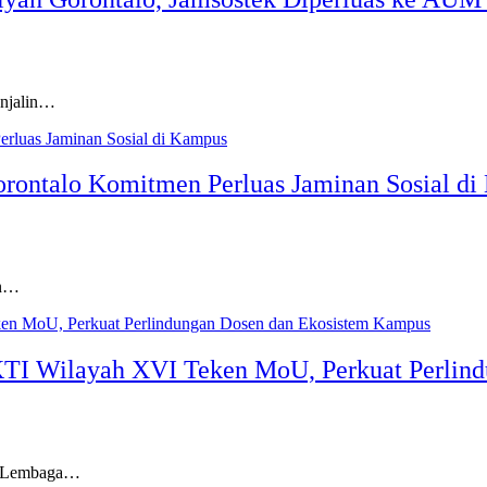
njalin…
ontalo Komitmen Perluas Jaminan Sosial d
an…
KTI Wilayah XVI Teken MoU, Perkuat Perlin
a Lembaga…