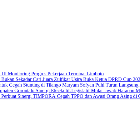
 III Monitoring Progres Pekerjaan Terminal Limboto
Zulfikar Usira Buka Ketua DPRD Cup 202
Maryam Sofyan Puhi Turun Langsung, B
Sinergi Eksekutif-Legislatif Mulai Jawab Harapan 
Cegah TPPO dan Awasi Orang Asing di G