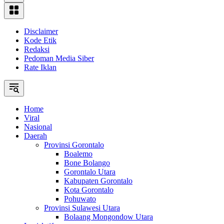
Disclaimer
Kode Etik
Redaksi
Pedoman Media Siber
Rate Iklan
Home
Viral
Nasional
Daerah
Provinsi Gorontalo
Boalemo
Bone Bolango
Gorontalo Utara
Kabupaten Gorontalo
Kota Gorontalo
Pohuwato
Provinsi Sulawesi Utara
Bolaang Mongondow Utara