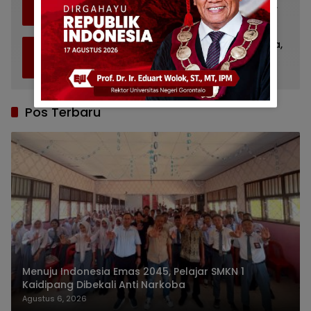
4
Baiturrahman Limboto, Kirim Doa untuk
Almarhum Rachmat Gobel
Juli 14, 2026
1107
Bupati Gorontalo Ziarah ke TMP Kalibata,
5
Ingat Sosok Rachmat Gobel
Juli 11, 2026
846
Pos Terbaru
Menuju Indonesia Emas 2045, Pelajar SMKN 1
Kaidipang Dibekali Anti Narkoba
Agustus 6, 2026