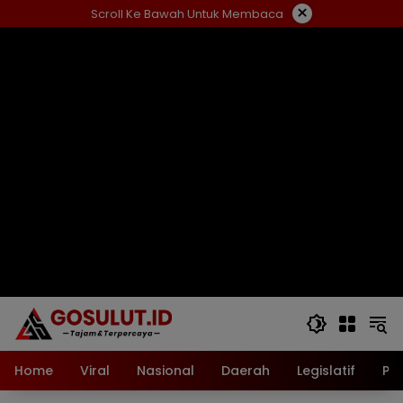
Langsung
×
Scroll Ke Bawah Untuk Membaca
ke
konten
Home
Viral
Nasional
Daerah
Legislatif
Pol