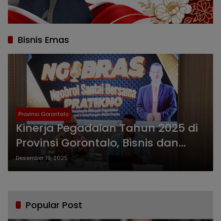
Bisnis Emas
Provinsi Gorontalo
Kinerja Pegadaian Tahun 2025 di
Provinsi Gorontalo, Bisnis dan
Gadai Tumbuh Signifikan
Desember 19, 2025
Popular Post