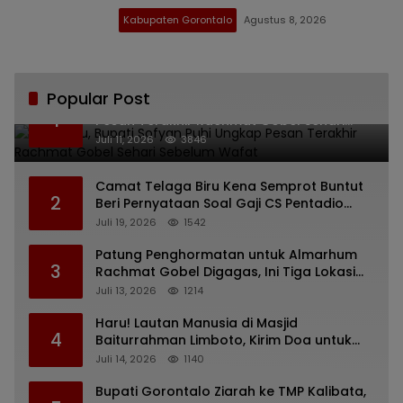
Kabupaten Gorontalo
Agustus 8, 2026
Popular Post
Bikin Haru, Bupati Sofyan Puhi Ungkap
1
Pesan Terakhir Rachmat Gobel Sehari
Sebelum Wafat
Juli 11, 2026
3846
Camat Telaga Biru Kena Semprot Buntut
2
Beri Pernyataan Soal Gaji CS Pentadio
Barat yang Nunggak
Juli 19, 2026
1542
Patung Penghormatan untuk Almarhum
3
Rachmat Gobel Digagas, Ini Tiga Lokasi
yang Diusulkan
Juli 13, 2026
1214
Haru! Lautan Manusia di Masjid
4
Baiturrahman Limboto, Kirim Doa untuk
Almarhum Rachmat Gobel
Juli 14, 2026
1140
Bupati Gorontalo Ziarah ke TMP Kalibata,