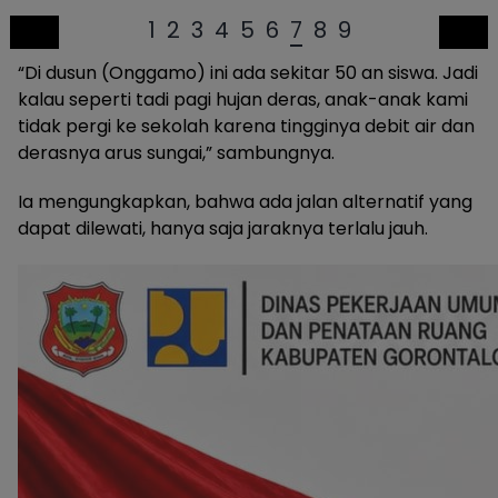
1
2
3
4
5
6
7
8
9
“Di dusun (Onggamo) ini ada sekitar 50 an siswa. Jadi
kalau seperti tadi pagi hujan deras, anak-anak kami
tidak pergi ke sekolah karena tingginya debit air dan
derasnya arus sungai,” sambungnya.
Ia mengungkapkan, bahwa ada jalan alternatif yang
dapat dilewati, hanya saja jaraknya terlalu jauh.