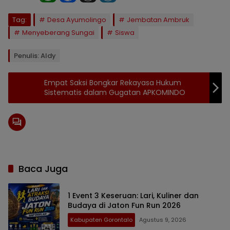
Tag:
Desa Ayumolingo
Jembatan Ambruk
Menyeberang Sungai
Siswa
Penulis: Aldy
Empat Saksi Bongkar Rekayasa Hukum
Sistematis dalam Gugatan APKOMINDO
Baca Juga
1 Event 3 Keseruan: Lari, Kuliner dan
Budaya di Jaton Fun Run 2026
Kabupaten Gorontalo
Agustus 9, 2026