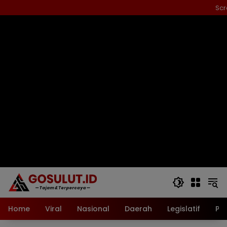
Langsung
Scr
ke
konten
Home
Viral
Nasional
Daerah
Legislatif
Pol