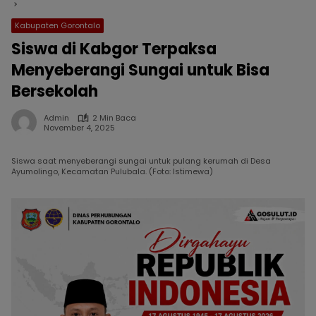
Kabupaten Gorontalo
Siswa di Kabgor Terpaksa
Menyeberangi Sungai untuk Bisa
Bersekolah
Admin
2 Min Baca
November 4, 2025
Siswa saat menyeberangi sungai untuk pulang kerumah di Desa
Ayumolingo, Kecamatan Pulubala. (Foto: Istimewa)