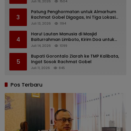
Barat yang Nunggak
Juli 19, 2026
1504
Patung Penghormatan untuk Almarhum
3
Rachmat Gobel Digagas, Ini Tiga Lokasi
yang Diusulkan
Juli 13, 2026
1194
Haru! Lautan Manusia di Masjid
4
Baiturrahman Limboto, Kirim Doa untuk
Almarhum Rachmat Gobel
Juli 14, 2026
1099
Bupati Gorontalo Ziarah ke TMP Kalibata,
5
Ingat Sosok Rachmat Gobel
Juli 11, 2026
845
Pos Terbaru