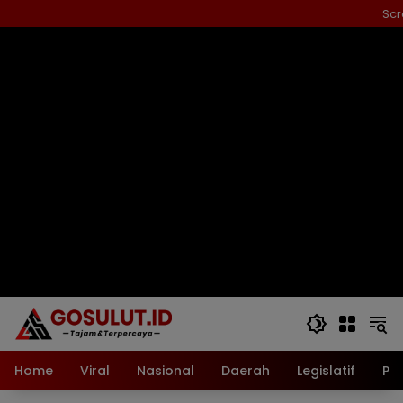
Langsung
Scr
ke
konten
Home
Viral
Nasional
Daerah
Legislatif
Pol