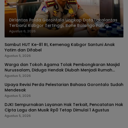
Dirlantas Polda Gorontalo Ungkap Data Lakalantas
Terbaru: Kabgor Tertinggi, Bone Bolango Paling
Fatal
Agustus 6, 2026
Sambut HUT Ke-81 RI, Kemenag Kabgor Santuni Anak
Yatim dan Difabel
Agustus 5, 2026
Warga dan Tokoh Agama Tolak Pembongkaran Masjid
Nurussalam, Diduga Hendak Diubah Menjadi Rumah
Tinggal
Agustus 5, 2026
Upaya Revisi Perda Pelestarian Bahasa Gorontalo Sudah
Mendesak
Agustus 5, 2026
DJKI Sempurnakan Layanan Hak Terkait, Pencatatan Hak
Cipta Lagu dan Musik Rp0 Tetap Dimulai 1 Agustus
Agustus 5, 2026