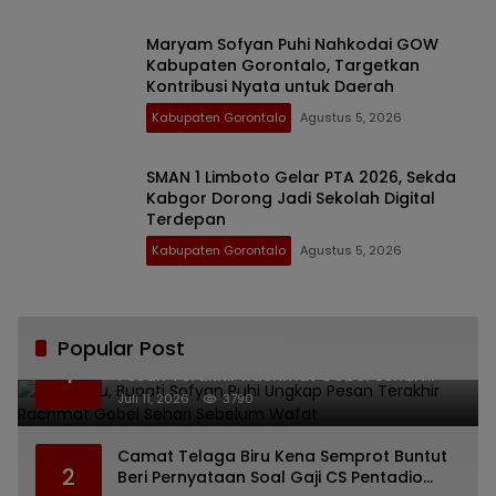
Maryam Sofyan Puhi Nahkodai GOW
Kabupaten Gorontalo, Targetkan
Kontribusi Nyata untuk Daerah
Kabupaten Gorontalo
Agustus 5, 2026
SMAN 1 Limboto Gelar PTA 2026, Sekda
Kabgor Dorong Jadi Sekolah Digital
Terdepan
Kabupaten Gorontalo
Agustus 5, 2026
Popular Post
Bikin Haru, Bupati Sofyan Puhi Ungkap
1
Pesan Terakhir Rachmat Gobel Sehari
Sebelum Wafat
Juli 11, 2026
3790
Camat Telaga Biru Kena Semprot Buntut
2
Beri Pernyataan Soal Gaji CS Pentadio