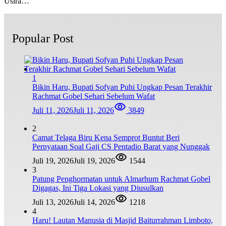
Usira…
Popular Post
1
Bikin Haru, Bupati Sofyan Puhi Ungkap Pesan Terakhir
Rachmat Gobel Sehari Sebelum Wafat
Juli 11, 2026
Juli 11, 2026
3849
2
Camat Telaga Biru Kena Semprot Buntut Beri
Pernyataan Soal Gaji CS Pentadio Barat yang Nunggak
Juli 19, 2026
Juli 19, 2026
1544
3
Patung Penghormatan untuk Almarhum Rachmat Gobel
Digagas, Ini Tiga Lokasi yang Diusulkan
Juli 13, 2026
Juli 14, 2026
1218
4
Haru! Lautan Manusia di Masjid Baiturrahman Limboto,