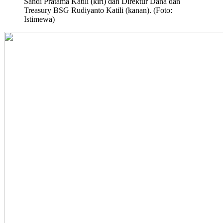
Sandi Pratama Katili (kiri) dan Direktur Dana dan
Treasury BSG Rudiyanto Katili (kanan). (Foto:
Istimewa)