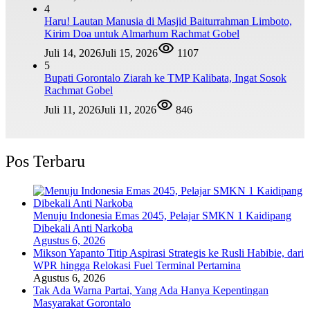
4
Haru! Lautan Manusia di Masjid Baiturrahman Limboto,
Kirim Doa untuk Almarhum Rachmat Gobel
Juli 14, 2026
Juli 15, 2026
1107
5
Bupati Gorontalo Ziarah ke TMP Kalibata, Ingat Sosok
Rachmat Gobel
Juli 11, 2026
Juli 11, 2026
846
Pos Terbaru
Menuju Indonesia Emas 2045, Pelajar SMKN 1 Kaidipang
Dibekali Anti Narkoba
Agustus 6, 2026
Mikson Yapanto Titip Aspirasi Strategis ke Rusli Habibie, dari
WPR hingga Relokasi Fuel Terminal Pertamina
Agustus 6, 2026
Tak Ada Warna Partai, Yang Ada Hanya Kepentingan
Masyarakat Gorontalo