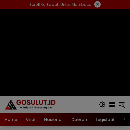
Langsung
×
Scroll Ke Bawah Untuk Membaca
ke
konten
Home
Viral
Nasional
Daerah
Legislatif
Pol