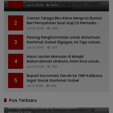
Sebelum Wafat
Juli 11, 2026
3846
Camat Telaga Biru Kena Semprot Buntut
2
Beri Pernyataan Soal Gaji CS Pentadio
Barat yang Nunggak
Juli 19, 2026
1542
Patung Penghormatan untuk Almarhum
3
Rachmat Gobel Digagas, Ini Tiga Lokasi
yang Diusulkan
Juli 13, 2026
1214
Haru! Lautan Manusia di Masjid
4
Baiturrahman Limboto, Kirim Doa untuk
Almarhum Rachmat Gobel
Juli 14, 2026
1136
Bupati Gorontalo Ziarah ke TMP Kalibata,
5
Ingat Sosok Rachmat Gobel
Juli 11, 2026
856
Pos Terbaru
Geger, Seorang Lansia di Tutuyan Ditemukan Tak
Bernyawa, Polisi Lakukan Penyelidikan
Agustus 9, 2026