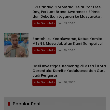
BRI Cabang Gorontalo Gelar Car Free
Day, Perkuat Brand Awareness BRImo
dan Dekatkan Layanan ke Masyarakat
Kota Gorontalo
Juni 21, 2026
Bantah Isu Kedaluwarsa, Ketua Komite
MTsN 1: Masa Jabatan Kami Sampai Juli
Kota Gorontalo
Juni 19, 2026
Hasil Investigasi Kemenag di MTsN 1 Kota
Gorontalo: Komite Kadaluarsa dan Guru
Jadi Pengurus
Kota Gorontalo
Juni 16, 2026
Popular Post
Bikin Haru, Bupati Sofyan Puhi Ungkap
1
Pesan Terakhir Rachmat Gobel Sehari