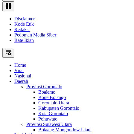
Disclaimer
Kode Etik
Redaksi
Pedoman Media Siber
Rate Iklan
Home
Viral
Nasional
Daerah
Provinsi Gorontalo
Boalemo
Bone Bolango
Gorontalo Utara
Kabupaten Gorontalo
Kota Gorontalo
Pohuwato
Provinsi Sulawesi Utara
Bolaang Mongondow Utara