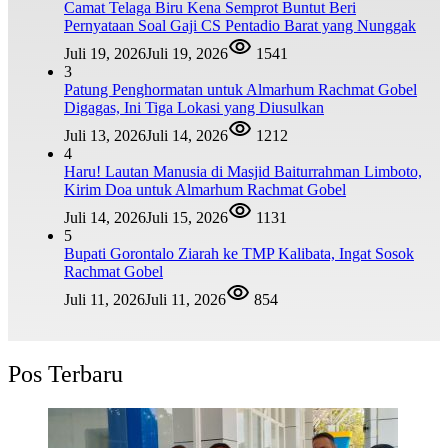
Camat Telaga Biru Kena Semprot Buntut Beri
Pernyataan Soal Gaji CS Pentadio Barat yang Nunggak
Juli 19, 2026
Juli 19, 2026
1541
3
Patung Penghormatan untuk Almarhum Rachmat Gobel
Digagas, Ini Tiga Lokasi yang Diusulkan
Juli 13, 2026
Juli 14, 2026
1212
4
Haru! Lautan Manusia di Masjid Baiturrahman Limboto,
Kirim Doa untuk Almarhum Rachmat Gobel
Juli 14, 2026
Juli 15, 2026
1131
5
Bupati Gorontalo Ziarah ke TMP Kalibata, Ingat Sosok
Rachmat Gobel
Juli 11, 2026
Juli 11, 2026
854
Pos Terbaru