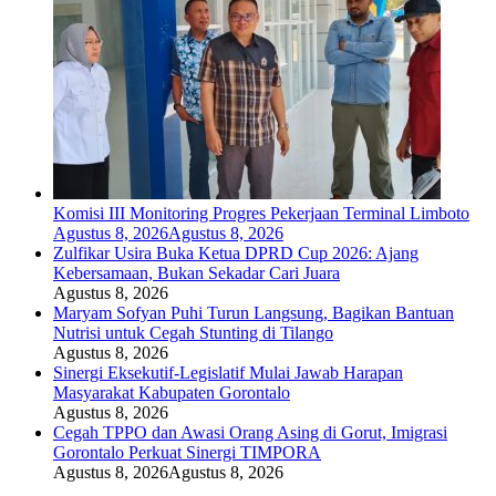
Komisi III Monitoring Progres Pekerjaan Terminal Limboto
Agustus 8, 2026
Agustus 8, 2026
Zulfikar Usira Buka Ketua DPRD Cup 2026: Ajang
Kebersamaan, Bukan Sekadar Cari Juara
Agustus 8, 2026
Maryam Sofyan Puhi Turun Langsung, Bagikan Bantuan
Nutrisi untuk Cegah Stunting di Tilango
Agustus 8, 2026
Sinergi Eksekutif-Legislatif Mulai Jawab Harapan
Masyarakat Kabupaten Gorontalo
Agustus 8, 2026
Cegah TPPO dan Awasi Orang Asing di Gorut, Imigrasi
Gorontalo Perkuat Sinergi TIMPORA
Agustus 8, 2026
Agustus 8, 2026