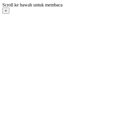
Langsung
Scroll ke bawah untuk membaca
ke
×
konten