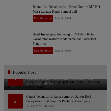
Bantah Isu Kedaluwarsa, Ketua Komite MTsN 1:
Masa Jabatan Kami Sampai Juli
Kota Gorontalo
Juni 19, 2026
Hasil Investigasi Kemenag di MTsN 1 Kota
Gorontalo: Komite Kadaluarsa dan Guru Jadi
Pengurus
Kota Gorontalo
Juni 16, 2026
Popular Post
Bikin Haru, Bupati Sofyan Puhi Ungkap Pesan
1
Terakhir Rachmat Gobel Sehari Sebelum Wafat
Juli 11, 2026
3841
Camat Telaga Biru Kena Semprot Buntut Beri
2
Pernyataan Soal Gaji CS Pentadio Barat yang
Nunggak
Juli 19, 2026
1541