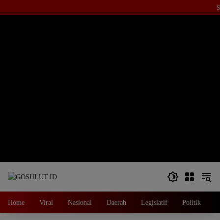
Langsung
S
ke
konten
Home
Viral
Nasional
Daerah
Legislatif
Politik
E