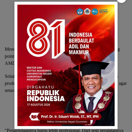
Menurutnya, keyakinan masyarakat itu menjadi unique selling
point yang tidak dimiliki produk lain. Dengan branding ini,
AMDK Pro ST akan lebih mudah diterima pasar.
Selain branding, Rahmijati menekankan peningkatan kualitas
produksi. Standar higienitas dan peralatan harus ditingkatkan agar
setara produk lain.
“Pengelolaannya harus lebih profesional. Dari segi peralatannya