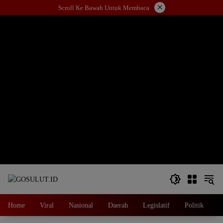
Langsung
×
Scroll Ke Bawah Untuk Membaca
ke
konten
Home
Viral
Nasional
Daerah
Legislatif
Politik
E