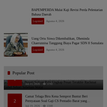
BAPEMPERDA Mulai Kaji Revisi Perda Pelestarian
Bahasa Daerah
Legislatif
Agustus 4, 2026
Uang Ortu Siswa Dikembalikan, Dheninda
Chaerunnisa Tanggung Biaya Pagar SDN 8 Sumalata
Legislatif
Agustus 4, 2026
Popular Post
Bikin Haru, Bupati Sofyan Puhi Ungkap Pesan
1
Terakhir Rachmat Gobel Sehari Sebelum Wafat
Juli 11, 2026
3792
Camat Telaga Biru Kena Semprot Buntut Beri
2
Pernyataan Soal Gaji CS Pentadio Barat yang
Nunggak
Juli 19, 2026
1508