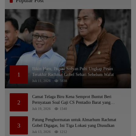
Popular Post
Bikin Haru, Bupati Sofyan Puhi Ungkap Pesan
1
Terakhir Rachmat Gobel Sehari Sebelum Wafat
Juli 11, 2026
3838
Camat Telaga Biru Kena Semprot Buntut Beri
2
Pernyataan Soal Gaji CS Pentadio Barat yang
Nunggak
Juli 19, 2026
1540
Patung Penghormatan untuk Almarhum Rachmat
3
Gobel Digagas, Ini Tiga Lokasi yang Diusulkan
Juli 13, 2026
1212