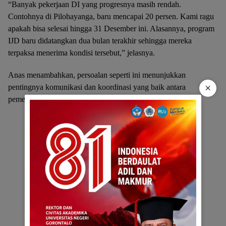
“Banyak pekerjaan DI yang progresnya masih rendah.
Contohnya di Pilohayanga, baru mencapai 20 persen. Kami ragu
apakah bisa selesai hingga 31 Desember ini. Alasannya, program
IJD baru didatangkan dua bulan terakhir sehingga mereka
terpaksa menerima kondisi tersebut,” jelasnya.
Anas menambahkan, persoalan seperti ini menunjukkan
×
pentingnya komunikasi dan koordinasi yang baik antara
pemerintah pusat dan pelaksana di daerah.