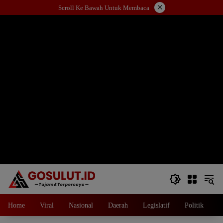
Langsung
×
Scroll Ke Bawah Untuk Membaca
ke
konten
Home
Viral
Nasional
Daerah
Legislatif
Politik
E