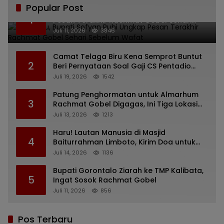
Popular Post
Bikin Haru, Bupati Sofyan Puhi Ungkap
1
Pesan Terakhir Rachmat Gobel Sehari
Sebelum Wafat
Juli 11, 2026
3846
Camat Telaga Biru Kena Semprot Buntut
2
Beri Pernyataan Soal Gaji CS Pentadio
Barat yang Nunggak
Juli 19, 2026
1542
Patung Penghormatan untuk Almarhum
3
Rachmat Gobel Digagas, Ini Tiga Lokasi
yang Diusulkan
Juli 13, 2026
1213
Haru! Lautan Manusia di Masjid
4
Baiturrahman Limboto, Kirim Doa untuk
Almarhum Rachmat Gobel
Juli 14, 2026
1136
Bupati Gorontalo Ziarah ke TMP Kalibata,
5
Ingat Sosok Rachmat Gobel
Juli 11, 2026
856
Pos Terbaru