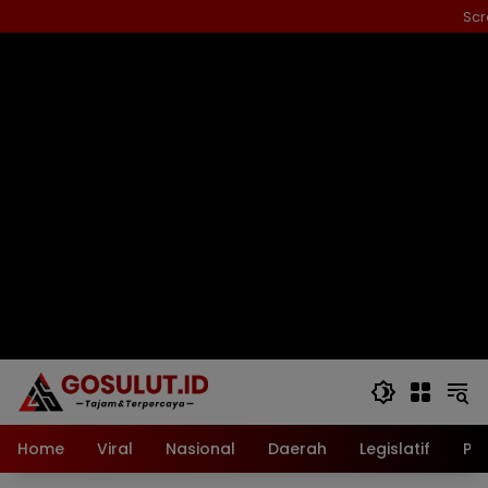
Langsung
Scr
ke
konten
Home
Viral
Nasional
Daerah
Legislatif
Pol