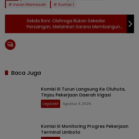
Irwan Mamesah
Komisi 1
Sekda Roni: Olahraga Bukan Sekedar
Persaingan, Melainkan Sarana Membangun
Solidaritas
Baca Juga
Komisi III Turun Langsung Ke Oluhuta,
Tinjau Pekerjaan Daerah Irigasi
Legislatif
Agustus 9, 2026
Komisi III Monitoring Progres Pekerjaan
Terminal Limboto