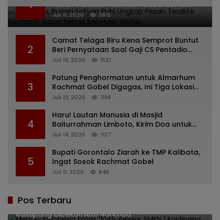
1
Pesan Terakhir Rachmat Gobel Sehari
Sebelum Wafat
Juli 11, 2026
3815
Camat Telaga Biru Kena Semprot Buntut
2
Beri Pernyataan Soal Gaji CS Pentadio
Barat yang Nunggak
Juli 19, 2026
1521
Patung Penghormatan untuk Almarhum
3
Rachmat Gobel Digagas, Ini Tiga Lokasi
yang Diusulkan
Juli 13, 2026
1198
Haru! Lautan Manusia di Masjid
4
Baiturrahman Limboto, Kirim Doa untuk
Almarhum Rachmat Gobel
Juli 14, 2026
1107
Bupati Gorontalo Ziarah ke TMP Kalibata,
5
Ingat Sosok Rachmat Gobel
Juli 11, 2026
846
Pos Terbaru
Menuju Indonesia Emas 2045, Pelajar SMKN 1
Kaidipang Dibekali Anti Narkoba