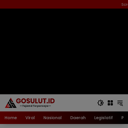
Langsung
Scr
ke
konten
Home
Viral
Nasional
Daerah
Legislatif
Pol