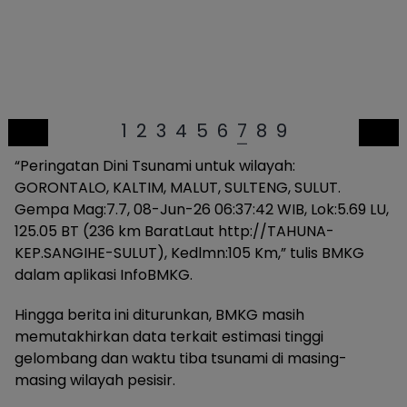
1
2
3
4
5
6
7
8
9
“Peringatan Dini Tsunami untuk wilayah:
GORONTALO, KALTIM, MALUT, SULTENG, SULUT.
Gempa Mag:7.7, 08-Jun-26 06:37:42 WIB, Lok:5.69 LU,
125.05 BT (236 km BaratLaut http://TAHUNA-
KEP.SANGIHE-SULUT), Kedlmn:105 Km,” tulis BMKG
dalam aplikasi InfoBMKG.
Hingga berita ini diturunkan, BMKG masih
memutakhirkan data terkait estimasi tinggi
gelombang dan waktu tiba tsunami di masing-
masing wilayah pesisir.