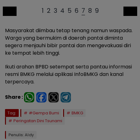
1
2
3
4
5
6
7
8
9
Masyarakat diimbau tetap tenang namun waspada.
Warga yang bermukim di daerah pantai diminta
segera menjauhi bibir pantai dan mengevakuasi diri
ke tempat lebih tinggi.
Ikuti arahan BPBD setempat serta pantau informasi
resmi BMKG melalui aplikasi InfoBMKG dan kanal
terpercaya.
Share :
Tag:
#Gempa Bumi
BMKG
Peringatan Dini Tsunami
Penulis: Aldy