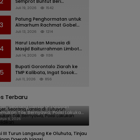
2
Semprot Buntut Beri
Pernyataan Soal Gaji CS
Juli 19, 2026
1542
Pentadio Barat yang
Nunggak
Patung Penghormatan untuk
3
Almarhum Rachmat Gobel
Digagas, Ini Tiga Lokasi yang
Juli 13, 2026
1214
Diusulkan
Haru! Lautan Manusia di
4
Masjid Baiturrahman Limboto,
Kirim Doa untuk Almarhum
Juli 14, 2026
1136
Rachmat Gobel
Bupati Gorontalo Ziarah ke
5
TMP Kalibata, Ingat Sosok
Rachmat Gobel
Juli 11, 2026
856
s Terbaru
er, Seorang Lansia di Tutuyan
emukan Tak Bernyawa, Polisi Lakukan
yelidikan
tus 9, 2026
i III Turun Langsung Ke Oluhuta, Tinjau
jaan Daerah Irigasi