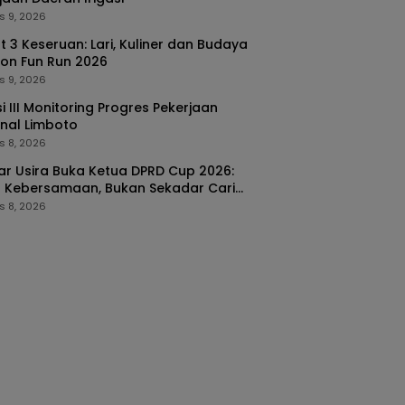
s 9, 2026
nt 3 Keseruan: Lari, Kuliner dan Budaya
ton Fun Run 2026
s 9, 2026
i III Monitoring Progres Pekerjaan
nal Limboto
s 8, 2026
kar Usira Buka Ketua DPRD Cup 2026:
 Kebersamaan, Bukan Sekadar Cari
a
s 8, 2026