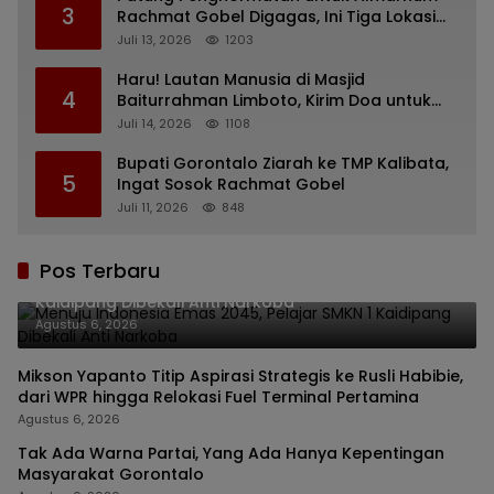
3
Rachmat Gobel Digagas, Ini Tiga Lokasi
yang Diusulkan
Juli 13, 2026
1203
Haru! Lautan Manusia di Masjid
4
Baiturrahman Limboto, Kirim Doa untuk
Almarhum Rachmat Gobel
Juli 14, 2026
1108
Bupati Gorontalo Ziarah ke TMP Kalibata,
5
Ingat Sosok Rachmat Gobel
Juli 11, 2026
848
Pos Terbaru
Menuju Indonesia Emas 2045, Pelajar SMKN 1
Kaidipang Dibekali Anti Narkoba
Agustus 6, 2026
Mikson Yapanto Titip Aspirasi Strategis ke Rusli Habibie,
dari WPR hingga Relokasi Fuel Terminal Pertamina
Agustus 6, 2026
Tak Ada Warna Partai, Yang Ada Hanya Kepentingan
Masyarakat Gorontalo