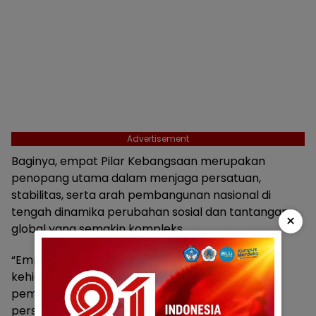
Advertisement
Baginya, empat Pilar Kebangsaan merupakan
penopang utama dalam menjaga persatuan,
stabilitas, serta arah pembangunan nasional di
tengah dinamika perubahan sosial dan tantangan
×
global yang semakin kompleks.
“Empat Pilar Kebangsaan ini adalah dasar dalam
kehidupan berbangsa dan bernegara. Tanpa
pemahaman yang kuat terhadap pilar-pilar ini,
persatuan dan keutuhan bangsa bisa tergerus,”