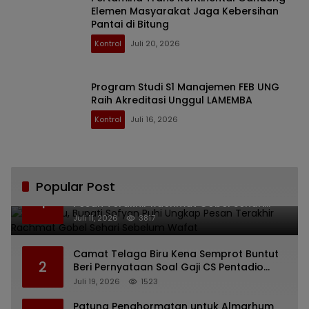
Elemen Masyarakat Jaga Kebersihan
Pantai di Bitung
Kontrol
Juli 20, 2026
Program Studi S1 ​​Manajemen FEB UNG
Raih Akreditasi Unggul LAMEMBA
Kontrol
Juli 16, 2026
Popular Post
Bikin Haru, Bupati Sofyan Puhi Ungkap
1
Pesan Terakhir Rachmat Gobel Sehari
Sebelum Wafat
Juli 11, 2026
3817
Camat Telaga Biru Kena Semprot Buntut
2
Beri Pernyataan Soal Gaji CS Pentadio
Barat yang Nunggak
Juli 19, 2026
1523
Patung Penghormatan untuk Almarhum