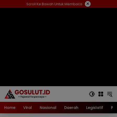
Langsung
×
Scroll Ke Bawah Untuk Membaca
ke
konten
Home
Viral
Nasional
Daerah
Legislatif
Pol