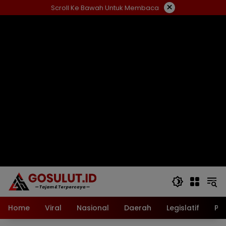
Langsung
×
Scroll Ke Bawah Untuk Membaca
ke
konten
Home
Viral
Nasional
Daerah
Legislatif
Pol