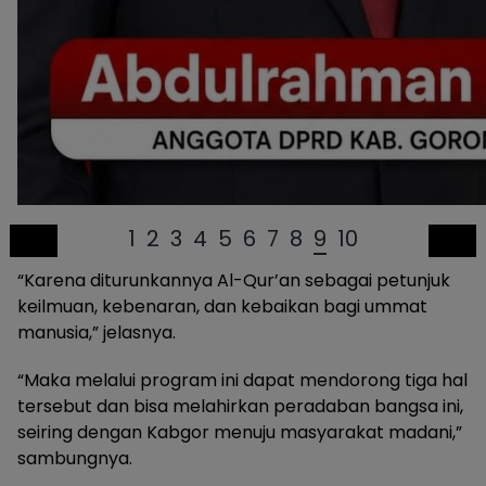
1
2
3
4
5
6
7
8
9
10
“Karena diturunkannya Al-Qur’an sebagai petunjuk
keilmuan, kebenaran, dan kebaikan bagi ummat
manusia,” jelasnya.
“Maka melalui program ini dapat mendorong tiga hal
tersebut dan bisa melahirkan peradaban bangsa ini,
seiring dengan Kabgor menuju masyarakat madani,”
sambungnya.