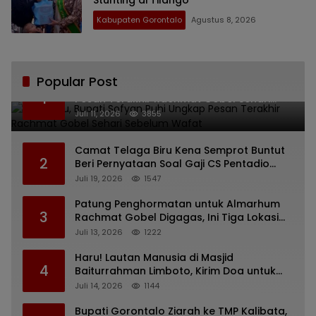
Kabupaten Gorontalo
Agustus 8, 2026
Popular Post
Bikin Haru, Bupati Sofyan Puhi Ungkap
1
Pesan Terakhir Rachmat Gobel Sehari
Sebelum Wafat
Juli 11, 2026
3855
Camat Telaga Biru Kena Semprot Buntut
2
Beri Pernyataan Soal Gaji CS Pentadio
Barat yang Nunggak
Juli 19, 2026
1547
Patung Penghormatan untuk Almarhum
3
Rachmat Gobel Digagas, Ini Tiga Lokasi
yang Diusulkan
Juli 13, 2026
1222
Haru! Lautan Manusia di Masjid
4
Baiturrahman Limboto, Kirim Doa untuk
Almarhum Rachmat Gobel
Juli 14, 2026
1144
Bupati Gorontalo Ziarah ke TMP Kalibata,