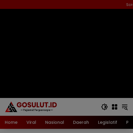
Langsung
Scr
ke
konten
Home
Viral
Nasional
Daerah
Legislatif
Pol