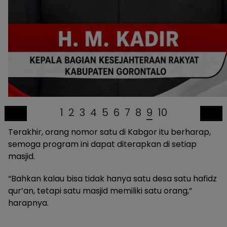
1
2
3
4
5
6
7
8
9
10
Terakhir, orang nomor satu di Kabgor itu berharap,
semoga program ini dapat diterapkan di setiap
masjid.
“Bahkan kalau bisa tidak hanya satu desa satu hafidz
qur’an, tetapi satu masjid memiliki satu orang,”
harapnya.