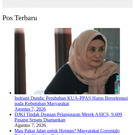
Pos Terbaru
Indriani Dunda: Perubahan KUA-PPAS Harus Berorientasi
pada Kebutuhan Masyarakat
Agustus 7, 2026
DJKI Tindak Dugaan Pelanggaran Merek ASICS, 9.609
Pasang Sepatu Diamankan
Agustus 7, 2026
Mau Pakai Jalan untuk Hajatan? Masyarakat Gorontalo