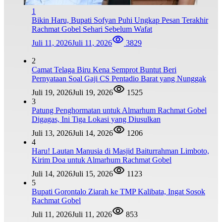
1
Bikin Haru, Bupati Sofyan Puhi Ungkap Pesan Terakhir
Rachmat Gobel Sehari Sebelum Wafat
Juli 11, 2026
Juli 11, 2026
3829
2
Camat Telaga Biru Kena Semprot Buntut Beri
Pernyataan Soal Gaji CS Pentadio Barat yang Nunggak
Juli 19, 2026
Juli 19, 2026
1525
3
Patung Penghormatan untuk Almarhum Rachmat Gobel
Digagas, Ini Tiga Lokasi yang Diusulkan
Juli 13, 2026
Juli 14, 2026
1206
4
Haru! Lautan Manusia di Masjid Baiturrahman Limboto,
Kirim Doa untuk Almarhum Rachmat Gobel
Juli 14, 2026
Juli 15, 2026
1123
5
Bupati Gorontalo Ziarah ke TMP Kalibata, Ingat Sosok
Rachmat Gobel
Juli 11, 2026
Juli 11, 2026
853