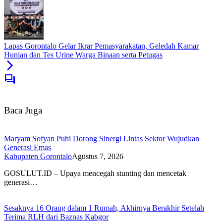
Lapas Gorontalo Gelar Ikrar Pemasyarakatan, Geledah Kamar
Hunian dan Tes Urine Warga Binaan serta Petugas
Baca Juga
Maryam Sofyan Puhi Dorong Sinergi Lintas Sektor Wujudkan
Generasi Emas
Kabupaten Gorontalo
Agustus 7, 2026
GOSULUT.ID – Upaya mencegah stunting dan mencetak
generasi…
Sesaknya 16 Orang dalam 1 Rumah, Akhirnya Berakhir Setelah
Terima RLH dari Baznas Kabgor