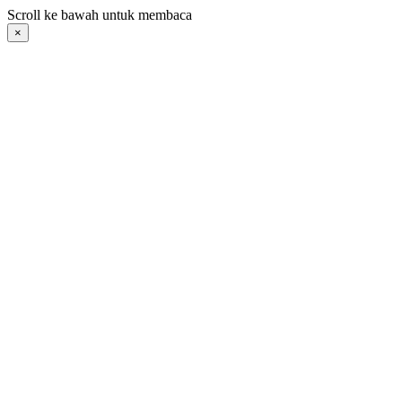
Langsung
Scroll ke bawah untuk membaca
ke
×
konten