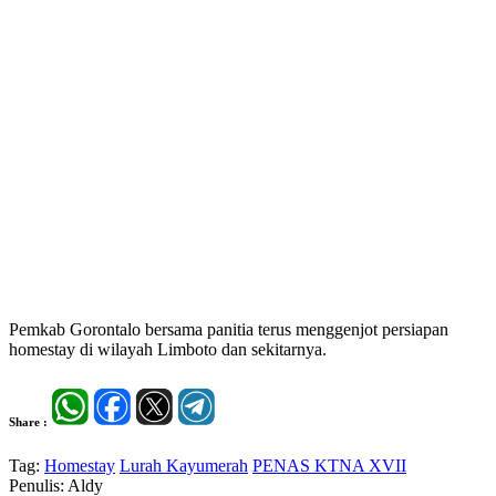
Pemkab Gorontalo bersama panitia terus menggenjot persiapan
homestay di wilayah Limboto dan sekitarnya.
Share :
Tag:
Homestay
Lurah Kayumerah
PENAS KTNA XVII
Penulis: Aldy