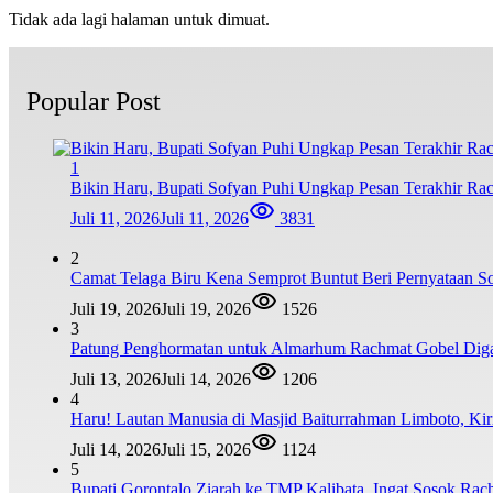
Tidak ada lagi halaman untuk dimuat.
Popular Post
1
Bikin Haru, Bupati Sofyan Puhi Ungkap Pesan Terakhir Ra
Juli 11, 2026
Juli 11, 2026
3831
2
Camat Telaga Biru Kena Semprot Buntut Beri Pernyataan S
Juli 19, 2026
Juli 19, 2026
1526
3
Patung Penghormatan untuk Almarhum Rachmat Gobel Digag
Juli 13, 2026
Juli 14, 2026
1206
4
Haru! Lautan Manusia di Masjid Baiturrahman Limboto, K
Juli 14, 2026
Juli 15, 2026
1124
5
Bupati Gorontalo Ziarah ke TMP Kalibata, Ingat Sosok Ra