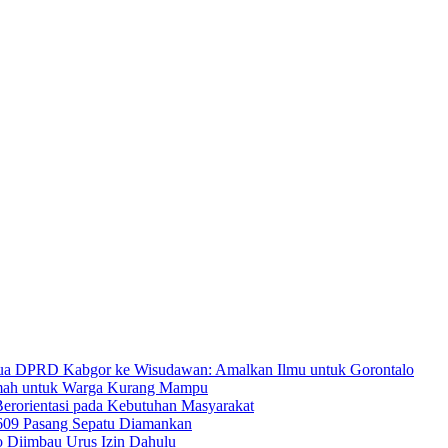
ua DPRD Kabgor ke Wisudawan: Amalkan Ilmu untuk Gorontalo
umah untuk Warga Kurang Mampu
rorientasi pada Kebutuhan Masyarakat
609 Pasang Sepatu Diamankan
o Diimbau Urus Izin Dahulu