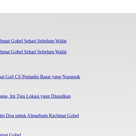
chmat Gobel Sehari Sebelum Wafat
oal Gaji CS Pentadio Barat yang Nunggak
as, Ini Tiga Lokasi yang Diusulkan
irim Doa untuk Almarhum Rachmat Gobel
chmat Gobel