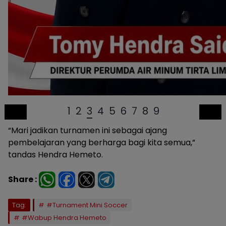
1
2
3
4
5
6
7
8
9
“Mari jadikan turnamen ini sebagai ajang
pembelajaran yang berharga bagi kita semua,”
tandas Hendra Hemeto.
Share :
Tag:
#Turnament Mini Soccer
#Wabup Hendra Hemeto