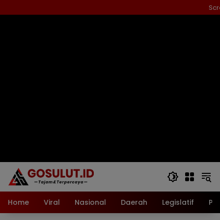
Langsung
Scr
ke
konten
Home
Viral
Nasional
Daerah
Legislatif
Pol