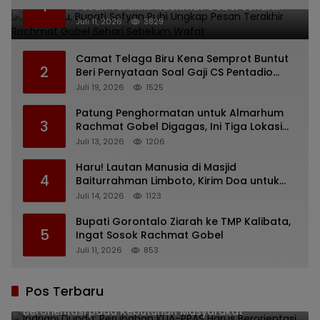
1
Pesan Terakhir Rachmat Gobel Sehari
Sebelum Wafat
Juli 11, 2026
3829
Camat Telaga Biru Kena Semprot Buntut
2
Beri Pernyataan Soal Gaji CS Pentadio
Barat yang Nunggak
Juli 19, 2026
1525
Patung Penghormatan untuk Almarhum
3
Rachmat Gobel Digagas, Ini Tiga Lokasi
yang Diusulkan
Juli 13, 2026
1206
Haru! Lautan Manusia di Masjid
4
Baiturrahman Limboto, Kirim Doa untuk
Almarhum Rachmat Gobel
Juli 14, 2026
1123
Bupati Gorontalo Ziarah ke TMP Kalibata,
5
Ingat Sosok Rachmat Gobel
Juli 11, 2026
853
Pos Terbaru
Indriani Dunda: Perubahan KUA-PPAS Harus
Berorientasi pada Kebutuhan Masyarakat