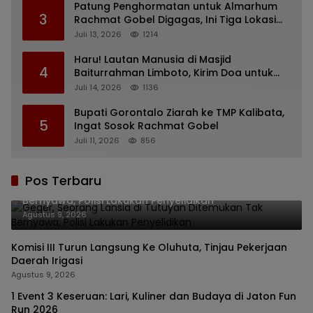
Patung Penghormatan untuk Almarhum
3
Rachmat Gobel Digagas, Ini Tiga Lokasi
yang Diusulkan
Juli 13, 2026
1214
Haru! Lautan Manusia di Masjid
4
Baiturrahman Limboto, Kirim Doa untuk
Almarhum Rachmat Gobel
Juli 14, 2026
1136
Bupati Gorontalo Ziarah ke TMP Kalibata,
5
Ingat Sosok Rachmat Gobel
Juli 11, 2026
856
Pos Terbaru
Geger, Seorang Lansia di Tutuyan Ditemukan Tak
Bernyawa, Polisi Lakukan Penyelidikan
Agustus 9, 2026
Komisi III Turun Langsung Ke Oluhuta, Tinjau Pekerjaan
Daerah Irigasi
Agustus 9, 2026
1 Event 3 Keseruan: Lari, Kuliner dan Budaya di Jaton Fun
Run 2026