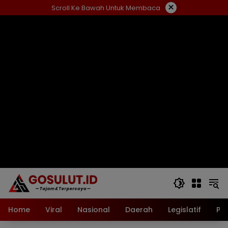
Langsung
×
Scroll Ke Bawah Untuk Membaca
ke
konten
Home
Viral
Nasional
Daerah
Legislatif
Pol