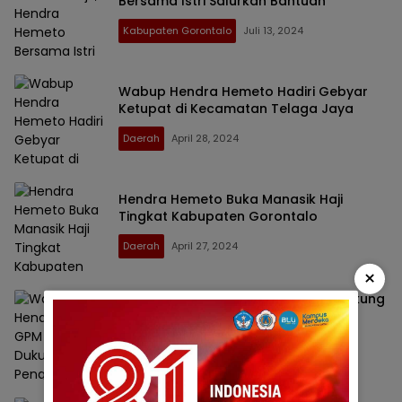
Bersama Istri Salurkan Bantuan
Kabupaten Gorontalo
Juli 13, 2024
Wabup Hendra Hemeto Hadiri Gebyar
Ketupat di Kecamatan Telaga Jaya
Daerah
April 28, 2024
Hendra Hemeto Buka Manasik Haji
Tingkat Kabupaten Gorontalo
Daerah
April 27, 2024
×
Wabup Hendra Sebut GPM untuk Dukung
Pengendalian Inflasi dan Stabilisasi
Harga Pangan
Daerah
April 1, 2024