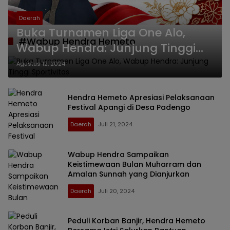
Daerah
Buka Turnamen Liga One Alo,
#Wabup Hendra Hemeto
Wabup Hendra: Junjung Tinggi
Sportivitas
Agustus 12, 2024
Hendra Hemeto Apresiasi Pelaksanaan
Festival Apangi di Desa Padengo
Daerah
Juli 21, 2024
Wabup Hendra Sampaikan
Keistimewaan Bulan Muharram dan
Amalan Sunnah yang Dianjurkan
Daerah
Juli 20, 2024
Peduli Korban Banjir, Hendra Hemeto