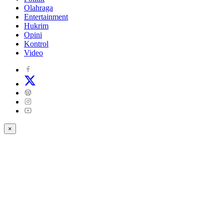
Olahraga
Entertainment
Hukrim
Opini
Kontrol
Video
×