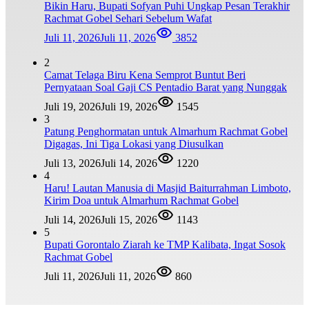
Bikin Haru, Bupati Sofyan Puhi Ungkap Pesan Terakhir
Rachmat Gobel Sehari Sebelum Wafat
Juli 11, 2026
Juli 11, 2026
3852
2
Camat Telaga Biru Kena Semprot Buntut Beri
Pernyataan Soal Gaji CS Pentadio Barat yang Nunggak
Juli 19, 2026
Juli 19, 2026
1545
3
Patung Penghormatan untuk Almarhum Rachmat Gobel
Digagas, Ini Tiga Lokasi yang Diusulkan
Juli 13, 2026
Juli 14, 2026
1220
4
Haru! Lautan Manusia di Masjid Baiturrahman Limboto,
Kirim Doa untuk Almarhum Rachmat Gobel
Juli 14, 2026
Juli 15, 2026
1143
5
Bupati Gorontalo Ziarah ke TMP Kalibata, Ingat Sosok
Rachmat Gobel
Juli 11, 2026
Juli 11, 2026
860