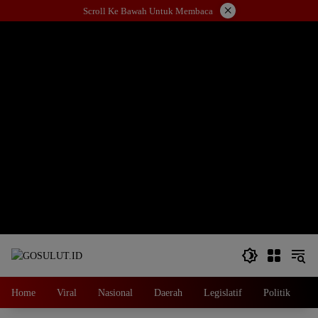
Langsung
×
Scroll Ke Bawah Untuk Membaca
ke
konten
Home
Viral
Nasional
Daerah
Legislatif
Politik
E