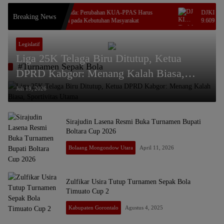
Indriani Dunda: Perubahan KUA-PPAS Harus
DJKI Tindak 
Breaking News
Berorientasi pada Kebutuhan Masyarakat
9.609 Pasang 
Legislatif
Liga 25K Telaga Biru Ditutup, Ketua
#Turnamen Sepak Bola
DPRD Kabgor: Menang Kalah Biasa,
Sportivitas Utama
Juli 19, 2026
Sirajudin Lasena Resmi Buka Turnamen Bupati
Boltara Cup 2026
Bolaang Mongondow Utara
April 11, 2026
Zulfikar Usira Tutup Turnamen Sepak Bola
Timuato Cup 2
Kabupaten Gorontalo
Agustus 4, 2025