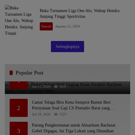
Buka Turnamen Liga One Alo, Wabup Hendra:
Junjung Tinggi Sportivitas
Daerah
Agustus 12, 2024
Selengkapnya
Popular Post
Bikin Haru, Bupati Sofyan Puhi Ungkap Pesan
1
Terakhir Rachmat Gobel Sehari Sebelum Wafat
Juli 11, 2026
3831
Camat Telaga Biru Kena Semprot Buntut Beri
2
Pernyataan Soal Gaji CS Pentadio Barat yang
Nunggak
Juli 19, 2026
1525
Patung Penghormatan untuk Almarhum Rachmat
3
Gobel Digagas, Ini Tiga Lokasi yang Diusulkan