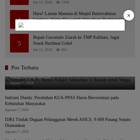
Juli 13, 2026
1206
Haru! Lautan Manusia di Masjid Baiturrahman
×
4
Limboto, Kirim Doa untuk Almarhum Rachmat Gobel
Juli 14, 2026
1124
Bupati Gorontalo Ziarah ke TMP Kalibata, Ingat
5
Sosok Rachmat Gobel
Juli 11, 2026
853
Pos Terbaru
Semester I 2026, Baznas Kabgor Selesaikan 11 Rumah untuk
Warga Kurang Mampu
Agustus 7, 2026
Indriani Dunda: Perubahan KUA-PPAS Harus Berorientasi pada
Kebutuhan Masyarakat
Agustus 7, 2026
DJKI Tindak Dugaan Pelanggaran Merek ASICS, 9.609 Pasang Sepatu
Diamankan
Agustus 7, 2026