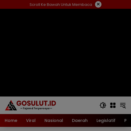
Langsung
×
Scroll Ke Bawah Untuk Membaca
ke
konten
Home
Viral
Nasional
Daerah
Legislatif
Pol