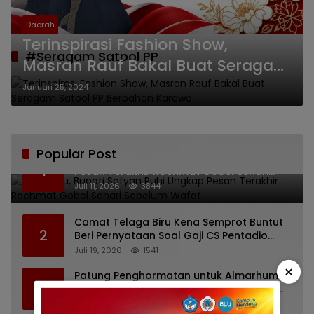
Daerah
Terinspirasi Fashion Show,
#Seragam Satpol PP
Masran Rauf Bakal Buat Seragam
Satpol PP Berbahan Karawo
Januari 25, 2024
Popular Post
Bikin Haru, Bupati Sofyan Puhi Ungkap
1
Pesan Terakhir Rachmat Gobel Sehari
Sebelum Wafat
Juli 11, 2026
3844
Camat Telaga Biru Kena Semprot Buntut
2
Beri Pernyataan Soal Gaji CS Pentadio
Barat yang Nunggak
Juli 19, 2026
1541
×
Patung Penghormatan untuk Almarhum
3
Rachmat Gobel Digagas, Ini Tiga Lokasi
yang Diusulkan
Juli 13, 2026
1213