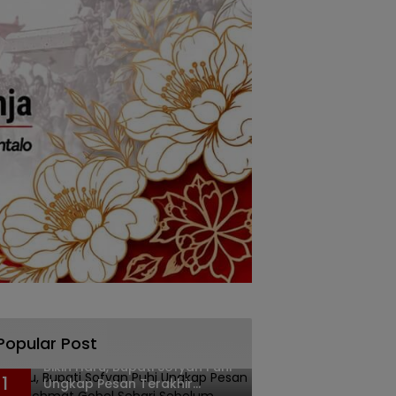
Popular Post
Bikin Haru, Bupati Sofyan Puhi
1
Ungkap Pesan Terakhir