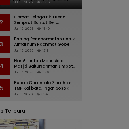
Rachmat Gobel Sehari
Juli 11, 2026
3836
Sebelum Wafat
Camat Telaga Biru Kena
2
Semprot Buntut Beri
Pernyataan Soal Gaji CS
Juli 19, 2026
1540
Pentadio Barat yang
Nunggak
Patung Penghormatan untuk
3
Almarhum Rachmat Gobel
Digagas, Ini Tiga Lokasi yang
Juli 13, 2026
1211
Diusulkan
Haru! Lautan Manusia di
4
Masjid Baiturrahman Limboto,
Kirim Doa untuk Almarhum
Juli 14, 2026
1126
Rachmat Gobel
Bupati Gorontalo Ziarah ke
5
TMP Kalibata, Ingat Sosok
Rachmat Gobel
Juli 11, 2026
854
s Terbaru