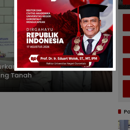
lurkan Santunan Kepada Masjid
ung Tanah
Po