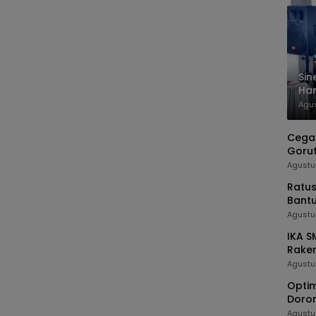
Sin
Ha
Go
Agus
Cegah
Gorut
TIMP
Agustu
Ratus
Bant
Agustu
IKA 
Raker
Silat
Agustu
Optim
Doro
Agustu