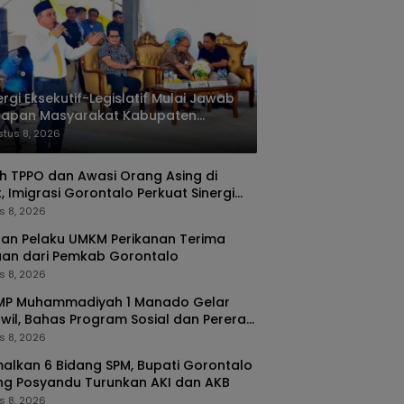
ergi Eksekutif-Legislatif Mulai Jawab
rapan Masyarakat Kabupaten
rontalo
tus 8, 2026
 TPPO dan Awasi Orang Asing di
, Imigrasi Gorontalo Perkuat Sinergi
ORA
s 8, 2026
an Pelaku UMKM Perikanan Terima
uan dari Pemkab Gorontalo
s 8, 2026
SMP Muhammadiyah 1 Manado Gelar
wil, Bahas Program Sosial dan Pererat
urahmi
s 8, 2026
alkan 6 Bidang SPM, Bupati Gorontalo
ng Posyandu Turunkan AKI dan AKB
s 8, 2026