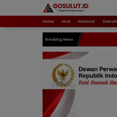
Langsung
ke
konten
Home
Viral
Nasional
Daerah
Breaking News