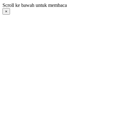
Langsung
Scroll ke bawah untuk membaca
ke
×
konten