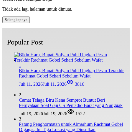
Tidak ada lagi halaman untuk dimuat.
Selengkapnya
Popular Post
1
Bikin Haru, Bupati Sofyan Puhi Ungkap Pesan Terakhir
Rachmat Gobel Sehari Sebelum Wafat
Juli 11, 2026
Juli 11, 2026
3816
2
Camat Telaga Biru Kena Semprot Buntut Beri
Pernyataan Soal Gaji CS Pentadio Barat yang Nunggak
Juli 19, 2026
Juli 19, 2026
1522
3
Patung Penghormatan untuk Almarhum Rachmat Gobel
Digagas, Ini Tiga Lokasi yang Diusulkan