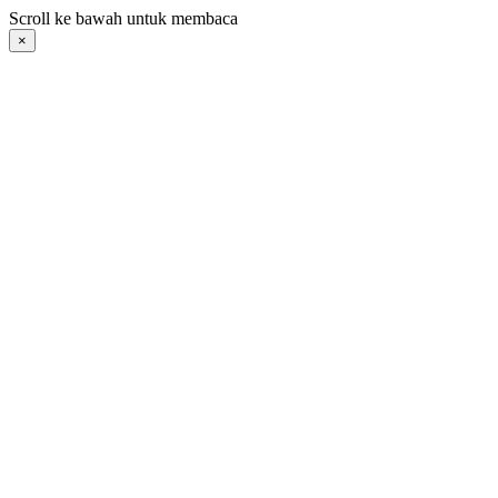
Langsung
Scroll ke bawah untuk membaca
ke
×
konten