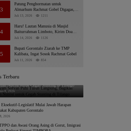
Patung Penghormatan untuk
3
Almarhum Rachmat Gobel Digagas,
Ini Tiga Lokasi yang Diusulkan
Juli 13, 2026
1211
Haru! Lautan Manusia di Masjid
4
Baiturrahman Limboto, Kirim Doa
untuk Almarhum Rachmat Gobel
Juli 14, 2026
1126
Bupati Gorontalo Ziarah ke TMP
5
Kalibata, Ingat Sosok Rachmat Gobel
Juli 11, 2026
854
s Terbaru
yam Sofyan Puhi Turun Langsung, Bagikan
uan Nutrisi untuk Cegah Stunting di Tilango
tus 8, 2026
i Eksekutif-Legislatif Mulai Jawab Harapan
akat Kabupaten Gorontalo
8, 2026
TPPO dan Awasi Orang Asing di Gorut, Imigrasi
alo Perkuat Sinergi TIMPORA