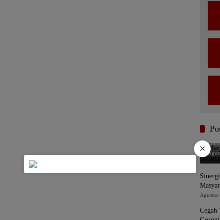
Po
Mar
Bant
×
Agus
Sinerg
Masyar
Agustus 
Cegah 
Goront