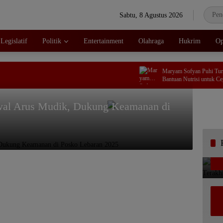
Sabtu, 8 Agustus 2026
Legislatif
Politik
Entertainment
Olahraga
Hukrim
Op
Maryam Sofyan Puhi Turun La
Bantuan Nutrisi untuk Cegah St
awal Arus Mudik, Dukung Keamanan di