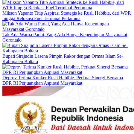
Mikson Yapanto Titip Aspirasi Strategis ke Rusli Habibie, dari WPR
hingga Relokasi Fuel Terminal Pertamina
Tak Ada Warna Partai, Yang Ada Hanya Kepentingan Masyarakat
Gorontalo
Bupati Sirajudin Lasena Pimpin Rakor dengan Ormas Islam Se-
Kabupaten Boltara
Deprov Terima Kunker Rusli Habibie, Perkuat Sinergi Bersama
DPR RI Perjuangkan Aspirasi Masyarakat