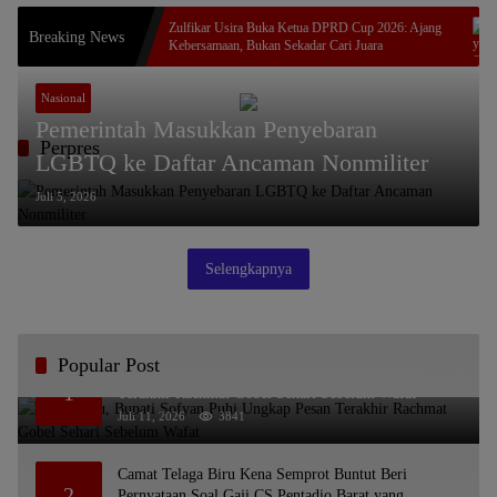
an Terminal
Zulfikar Usira Buka Ketua DPRD Cup 2026: Ajang
Breaking News
Kebersamaan, Bukan Sekadar Cari Juara
Nasional
Pemerintah Masukkan Penyebaran
Perpres
LGBTQ ke Daftar Ancaman Nonmiliter
Juli 5, 2026
Selengkapnya
Popular Post
Bikin Haru, Bupati Sofyan Puhi Ungkap Pesan
1
Terakhir Rachmat Gobel Sehari Sebelum Wafat
Juli 11, 2026
3841
Camat Telaga Biru Kena Semprot Buntut Beri
2
Pernyataan Soal Gaji CS Pentadio Barat yang