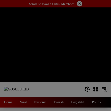
Langsung
×
Scroll Ke Bawah Untuk Membaca
ke
konten
Home
Viral
Nasional
Daerah
Legislatif
Politik
E