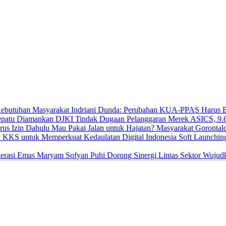
Indriani Dunda: Perubahan KUA-PPAS Harus Be
DJKI Tindak Dugaan Pelanggaran Merek ASICS, 9.
Mau Pakai Jalan untuk Hajatan? Masyarakat Gorontal
Soft Launchi
Maryam Sofyan Puhi Dorong Sinergi Lintas Sektor Wujud