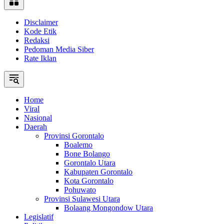
Disclaimer
Kode Etik
Redaksi
Pedoman Media Siber
Rate Iklan
Home
Viral
Nasional
Daerah
Provinsi Gorontalo
Boalemo
Bone Bolango
Gorontalo Utara
Kabupaten Gorontalo
Kota Gorontalo
Pohuwato
Provinsi Sulawesi Utara
Bolaang Mongondow Utara
Legislatif