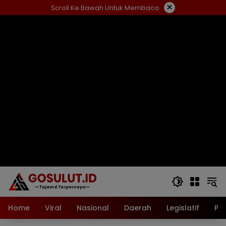
Langsung
×
Scroll Ke Bawah Untuk Membaca
ke
konten
Home
Viral
Nasional
Daerah
Legislatif
Pol