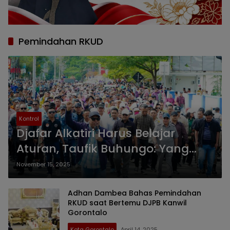
Pemindahan RKUD
Kontrol
Djafar Alkatiri Harus Belajar
Aturan, Taufik Buhungo: Yang
Bikin Malu Itu Perkara Korupsi
November 15, 2025
Adhan Dambea Bahas Pemindahan
RKUD saat Bertemu DJPB Kanwil
Gorontalo
Kota Gorontalo
April 14, 2025