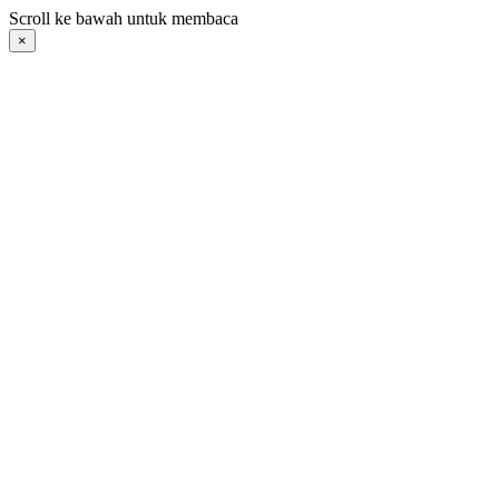
Langsung
Scroll ke bawah untuk membaca
ke
×
konten